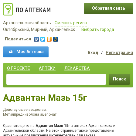
ПО АПТЕКАМ
Обратная связь
Архангельская область
Сменить регион
Октябрьский, Мирный, Архангельск ...
Выбрать города
Поделиться
Моя Аптечка
Вход
/
Регистрация
О ПРОЕКТЕ
АПТЕКИ
ЛЕКАРСТВА
Поиск
Адвантан Мазь 15г
Действующее вещество:
Метилпреднизолона ацепонат
Сравните цены на
Адвантан Мазь 15г
в аптеках Архангельска и
Архангельской области. На этой странице также представлены
актуальные предложения интернет-аптек для заказа.