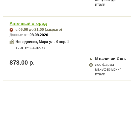
итали
Аптечный огород
с 09:00
до 21:00
(закрыто)
Данные от:
08.08.2026
Новодвинск, Мира ул., 9 кор. 1
+7-81852-4-02-77
В наличии
2
шт.
873.00
р.
лео фарма
мануфэкчуринг
итали