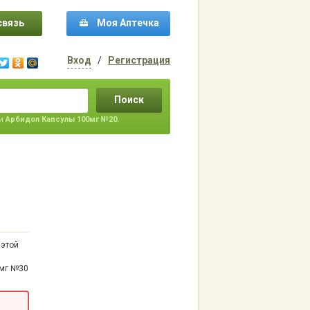
связь
Моя Аптечка
Вход
/
Регистрация
Поиск
ти
Арбидол Капсулы 100мг №20.
 этой
0мг №30