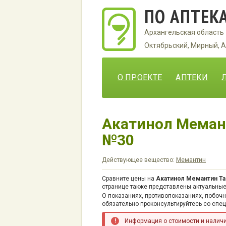
ПО АПТЕК
Архангельская область
Октябрьский, Мирный, А
О ПРОЕКТЕ
АПТЕКИ
Акатинол Мемант
№30
Действующее вещество:
Мемантин
Сравните цены на
Акатинол Мемантин Та
странице также представлены актуальные
О показаниях, противопоказаниях, побоч
обязательно проконсультируйтесь со спе
Информация о стоимости и наличии