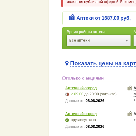
является публичной офертой. Рекоменд
Аптеки
от 1687.00 руб.
Время работы аптеки:
А
Все аптеки
Показать цены на кар
только с акциями
Аптечный огород
А
с 09:00
до 20:00
(закрыто)
п
+
Данные от:
08.08.2026
Аптечный огород
А
круглосуточно
+
Данные от:
08.08.2026