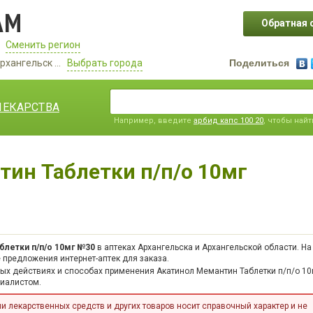
АМ
Обратная 
Сменить регион
рхангельск ...
Выбрать города
Поделиться
ЛЕКАРСТВА
Например, введите
арбид капс 100 20
, чтобы най
ин Таблетки п/п/о 10мг
блетки п/п/о 10мг №30
в аптеках Архангельска и Архангельской области. На
 предложения интернет-аптек для заказа.
ных действиях и способах применения Акатинол Мемантин Таблетки п/п/о 1
циалистом.
 лекарственных средств и других товаров носит справочный характер и не