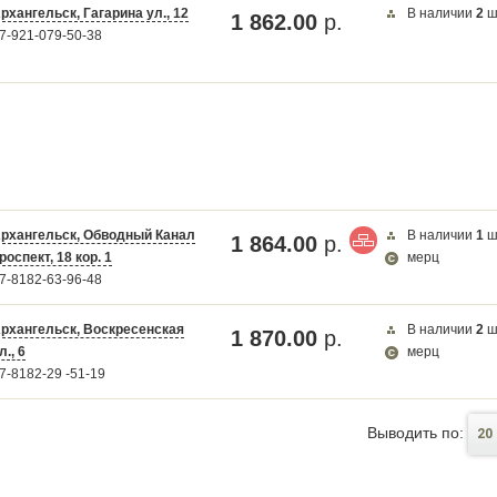
рхангельск, Гагарина ул., 12
В наличии
2
ш
1 862.00
р.
7-921-079-50-38
рхангельск, Обводный Канал
В наличии
1
ш
1 864.00
р.
роспект, 18 кор. 1
мерц
7-8182-63-96-48
рхангельск, Воскресенская
В наличии
2
ш
1 870.00
р.
л., 6
мерц
7-8182-29 -51-19
Выводить по:
20