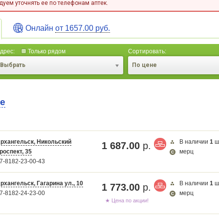
уем уточнять ее по телефонам аптек.
Онлайн
от 1657.00 руб.
дрес:
Только рядом
Сортировать:
Выбрать
По цене
те
рхангельск, Никольский
В наличии
1
ш
1 687.00
р.
роспект, 35
мерц
Карта загружается...
7-8182-23-00-43
рхангельск, Гагарина ул., 10
В наличии
1
ш
1 773.00
р.
7-8182-24-23-00
мерц
★ Цена по акции!