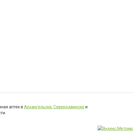
чная аптек в
Архангельске
,
Северодвинске
и
ти.