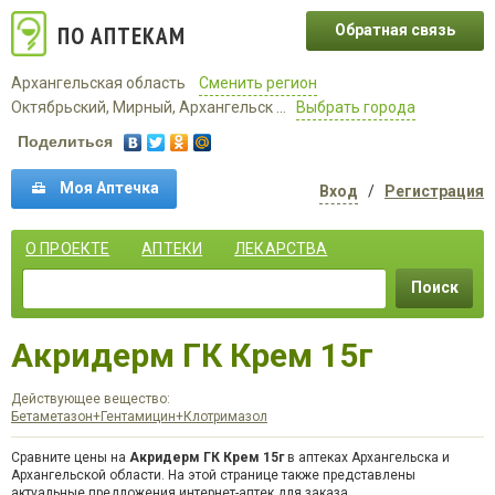
ПО АПТЕКАМ
Обратная связь
Архангельская область
Сменить регион
Октябрьский, Мирный, Архангельск ...
Выбрать города
Поделиться
Моя Аптечка
Вход
/
Регистрация
О ПРОЕКТЕ
АПТЕКИ
ЛЕКАРСТВА
Поиск
Акридерм ГК Крем 15г
Действующее вещество:
Бетаметазон+Гентамицин+Клотримазол
Сравните цены на
Акридерм ГК Крем 15г
в аптеках Архангельска и
Архангельской области. На этой странице также представлены
актуальные предложения интернет-аптек для заказа.