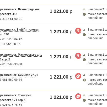
рхангельск, Ленинградский
В наличии
2
ш
1 221.00
р.
роспект, 352
глаксо вэллко
оперейшнс
7-8182-61-00-91
оводвинск, 3-ей Пятилетки
В наличии
1
ш
1 221.00
р.
л., 32/1
глаксо вэллко
оперейшнс
7-81852-5-84-42
-911-055-18-32
рхангельск, Маяковского ул.,
В наличии
1
ш
1 221.00
р.
5 кор. 2
глаксо вэллко
оперейшнс
7-8182-63-93-30
рхангельск, Химиков ул., 6
В наличии
1
ш
1 221.00
р.
7-981-560-09-84
глаксо вэллко
оперейшнс
рхангельск, Троицкий
В наличии
1
ш
1 221.00
р.
роспект, 121 кор. 1
глаксо вэллко
оперейшнс
7-921-075-76-54