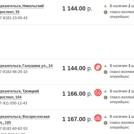
рхангельск, Никольский
В наличии
2
ш
1 144.00
р.
роспект, 35
глаксо вэллко
оперейшнс
7-8182-23-00-43
рхангельск, Галушина ул., 24
В наличии
3
ш
1 144.00
р.
7-8182-66-20-10
глаксо вэллко
оперейшнс
рхангельск, Троицкий
В наличии
2
ш
1 166.00
р.
роспект, 104
глаксо вэллко
оперейшнс
7-911-550-12-43
рхангельск, Воскресенская
В наличии
1
ш
1 167.00
р.
л., 105
глаксо вэллко
оперейшнс
7-8182-60-82-53