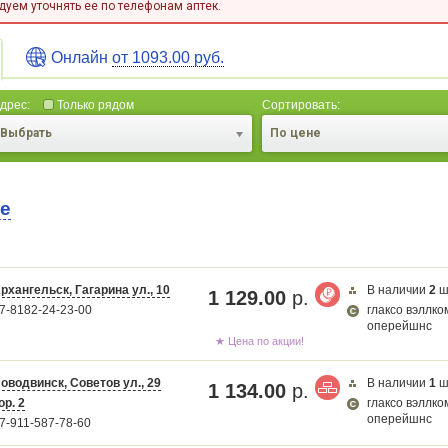
уем уточнять ее по телефонам аптек.
Онлайн
от 1093.00 руб.
дрес:
Только рядом
Сортировать:
Выбрать
По цене
те
рхангельск, Гагарина ул., 10
В наличии
2
ш
1 129.00
р.
7-8182-24-23-00
глаксо вэллко
оперейшнс
Карта загружается...
★ Цена по акции!
оводвинск, Советов ул., 29
В наличии
1
ш
1 134.00
р.
ор. 2
глаксо вэллко
оперейшнс
7-911-587-78-60