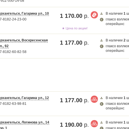
-911-550-14-08
рхангельск, Гагарина ул., 10
В наличии
1
ш
1 170.00
р.
7-8182-24-23-00
глаксо вэллко
оперейшнс
★ Цена по акции!
рхангельск, Воскресенская
В наличии
2
ш
1 177.00
р.
л., 92
глаксо вэллко
оперейшнс
7-8182-60-82-58
рхангельск, Гагарина ул., 12
В наличии
1
ш
1 177.00
р.
7-8182-63-98-81
глаксо вэллко
оперейшнс
рхангельск, Логинова ул., 14
В наличии
1
ш
1 190.00
р.
ор. 1
глаксо вэллко