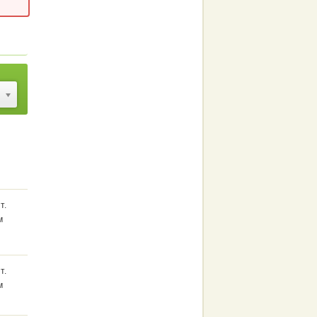
т.
м
т.
м