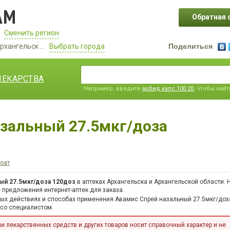
АМ
Обратная 
Сменить регион
рхангельск ...
Выбрать города
Поделиться
ЛЕКАРСТВА
Например, введите
арбид капс 100 20
, чтобы най
зальный 27.5мкг/доза
оат
ый 27.5мкг/доза 120доз
в аптеках Архангельска и Архангельской области. 
 предложения интернет-аптек для заказа.
ных действиях и способах применения Авамис Спрей назальный 27.5мкг/доз
 со специалистом.
 лекарственных средств и других товаров носит справочный характер и не