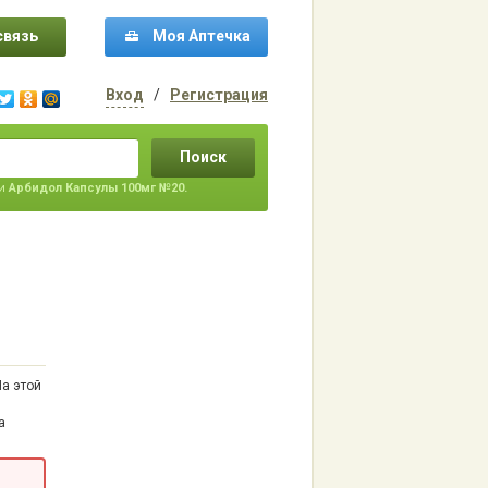
связь
Моя Аптечка
Вход
/
Регистрация
Поиск
ти
Арбидол Капсулы 100мг №20.
На этой
а