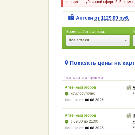
является публичной офертой. Рекоменд
Аптеки
от 1129.00 руб.
Время работы аптеки:
А
Все аптеки
Показать цены на кар
только с акциями
Аптечный огород
А
круглосуточно
+
Данные от:
06.08.2026
Аптечный огород
Н
с 09:00
до 21:00
к
+
Данные от:
06.08.2026