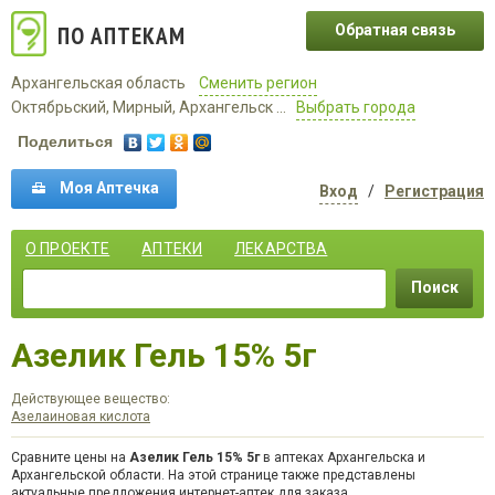
ПО АПТЕКАМ
Обратная связь
Архангельская область
Сменить регион
Октябрьский, Мирный, Архангельск ...
Выбрать города
Поделиться
Моя Аптечка
Вход
/
Регистрация
О ПРОЕКТЕ
АПТЕКИ
ЛЕКАРСТВА
Поиск
Азелик Гель 15% 5г
Действующее вещество:
Азелаиновая кислота
Сравните цены на
Азелик Гель 15% 5г
в аптеках Архангельска и
Архангельской области. На этой странице также представлены
актуальные предложения интернет-аптек для заказа.