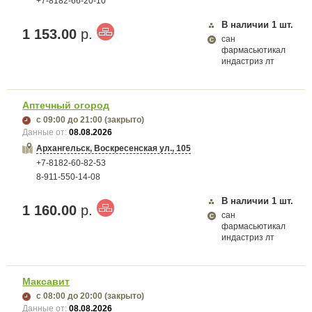
+7-8182-66-20-10
В наличии
1
шт.
1 153.00
р.
сан
фармасьютикал
индастриз лт
Аптечный огород
с 09:00
до 21:00
(закрыто)
Данные от:
08.08.2026
Архангельск, Воскресенская ул., 105
+7-8182-60-82-53
8-911-550-14-08
В наличии
1
шт.
1 160.00
р.
сан
фармасьютикал
индастриз лт
Максавит
с 08:00
до 20:00
(закрыто)
Данные от:
08.08.2026