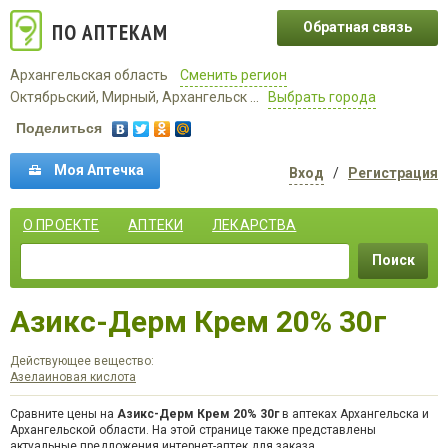
ПО АПТЕКАМ
Обратная связь
Архангельская область
Сменить регион
Октябрьский, Мирный, Архангельск ...
Выбрать города
Поделиться
Моя Аптечка
Вход
/
Регистрация
О ПРОЕКТЕ
АПТЕКИ
ЛЕКАРСТВА
Поиск
Азикс-Дерм Крем 20% 30г
Действующее вещество:
Азелаиновая кислота
Сравните цены на
Азикс-Дерм Крем 20% 30г
в аптеках Архангельска и
Архангельской области. На этой странице также представлены
актуальные предложения интернет-аптек для заказа.