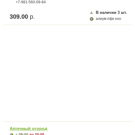
+7-981-560-09-84
В наличии
3
шт.
309.00
р.
алиум пфк ооо
Аптечный огород
с 09:00
до 20:00