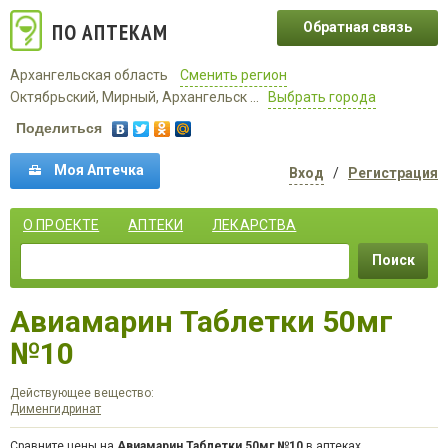
ПО АПТЕКАМ
Обратная связь
Архангельская область
Сменить регион
Октябрьский, Мирный, Архангельск ...
Выбрать города
Поделиться
Моя Аптечка
Вход
/
Регистрация
О ПРОЕКТЕ
АПТЕКИ
ЛЕКАРСТВА
Поиск
Авиамарин Таблетки 50мг
№10
Действующее вещество:
Дименгидринат
Сравните цены на
Авиамарин Таблетки 50мг №10
в аптеках