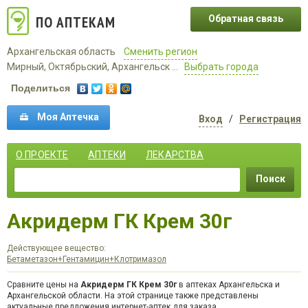
ПО АПТЕКАМ
Обратная связь
Архангельская область
Сменить регион
Мирный, Октябрьский, Архангельск ...
Выбрать города
Поделиться
Моя Аптечка
Вход
/
Регистрация
О ПРОЕКТЕ
АПТЕКИ
ЛЕКАРСТВА
Поиск
Акридерм ГК Крем 30г
Действующее вещество:
Бетаметазон+Гентамицин+Клотримазол
Сравните цены на
Акридерм ГК Крем 30г
в аптеках Архангельска и
Архангельской области. На этой странице также представлены
актуальные предложения интернет-аптек для заказа.