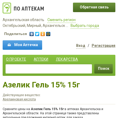
ПО АПТЕКАМ
Обратная связь
Архангельская область
Сменить регион
Октябрьский, Мирный, Архангельск ...
Выбрать города
Поделиться
Моя Аптечка
Вход
/
Регистрация
О ПРОЕКТЕ
АПТЕКИ
ЛЕКАРСТВА
Поиск
Азелик Гель 15% 15г
Действующее вещество:
Азелаиновая кислота
Сравните цены на
Азелик Гель 15% 15г
в аптеках Архангельска и
Архангельской области. На этой странице также представлены
актуальные предложения интернет-аптек для заказа.