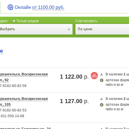
Онлайн
от 1100.00 руб.
дрес:
Только рядом
Сортировать:
Выбрать
По цене
те
рхангельск, Воскресенская
В наличии
1
ш
1 122.00
р.
л., 92
артезан фар
гмбх и ко.кг
Карта загружается...
7-8182-60-82-58
рхангельск, Воскресенская
В наличии
2
ш
1 127.00
р.
л., 105
артезан фар
гмбх и ко.кг
7-8182-60-82-53
-911-550-14-08
рхангельск, Галушина ул., 24
В наличии
2
ш