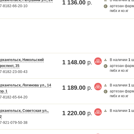
1 136.00
р.
7-8182-66-20-10
артезан фар
гмбх и ко.кг
рхангельск, Никольский
В наличии
1
ш
1 148.00
р.
роспект, 35
артезан фар
гмбх и ко.кг
7-8182-23-00-43
рхангельск, Логинова ул., 14
В наличии
1
ш
1 189.00
р.
ор. 1
артезан фар
гмбх и ко.кг
7-8182-65-64-20
рхангельск, Советская ул.,
В наличии
1
ш
1 220.00
р.
2
7-921-079-50-38