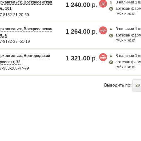
рхангельск, Воскресенская
В наличии
1
ш
1 240.00
р.
л., 101
артезан фар
гмбх и ко.кг
7-8182-21-20-60
рхангельск, Воскресенская
В наличии
1
ш
1 264.00
р.
л., 6
артезан фар
гмбх и ко.кг
7-8182-29 -51-19
рхангельск, Новгородский
В наличии
1
ш
1 321.00
р.
роспект, 32
артезан фар
гмбх и ко.кг
7-963-200-47-79
Выводить по:
20