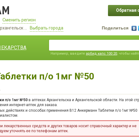
АМ
Обратная 
Сменить регион
рхангельск ...
Выбрать города
Поделиться
ЛЕКАРСТВА
Например, введите
арбид капс 100 20
, чтобы най
аблетки п/о 1мг №50
н
ки п/о 1мг №50
в аптеках Архангельска и Архангельской области. На этой ст
ния интернет-аптек для заказа.
ных действиях и способах применения B12 Анкерманн Таблетки п/о 1мг №50
циалистом.
 лекарственных средств и других товаров носит справочный характер и не
уем уточнять ее по телефонам аптек.