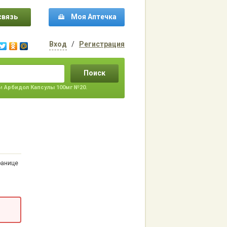
связь
Моя Аптечка
Вход
/
Регистрация
Поиск
ти
Арбидол Капсулы 100мг №20.
ранице