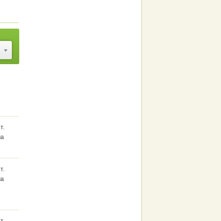
т.
ма
т.
ма
т.