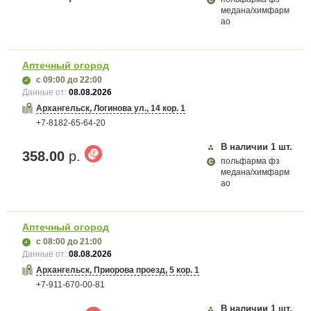
медана/химфарм
ао
Аптечный огород
с 09:00
до 22:00
Данные от:
08.08.2026
Архангельск, Логинова ул., 14 кор. 1
+7-8182-65-64-20
В наличии
1
шт.
358.00
р.
польфарма фз
медана/химфарм
ао
Аптечный огород
с 08:00
до 21:00
Данные от:
08.08.2026
Архангельск, Приорова проезд, 5 кор. 1
+7-911-670-00-81
В наличии
1
шт.