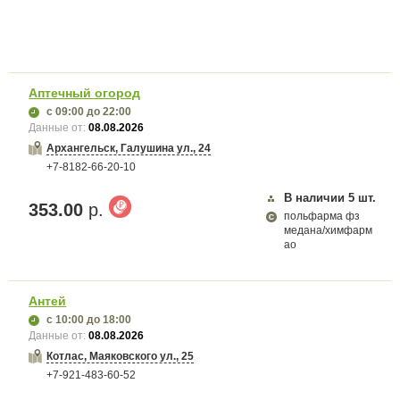
Аптечный огород
с 09:00
до 22:00
Данные от:
08.08.2026
Архангельск, Галушина ул., 24
+7-8182-66-20-10
В наличии
5
шт.
353.00
р.
польфарма фз
медана/химфарм
ао
Антей
с 10:00
до 18:00
Данные от:
08.08.2026
Котлас, Маяковского ул., 25
+7-921-483-60-52