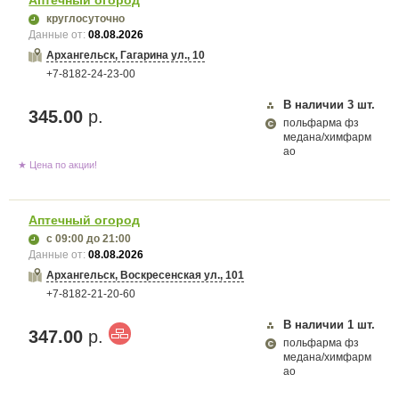
Аптечный огород
круглосуточно
Данные от:
08.08.2026
Архангельск, Гагарина ул., 10
+7-8182-24-23-00
В наличии
3
шт.
345.00
р.
польфарма фз
медана/химфарм
ао
★ Цена по акции!
Аптечный огород
с 09:00
до 21:00
Данные от:
08.08.2026
Архангельск, Воскресенская ул., 101
+7-8182-21-20-60
В наличии
1
шт.
347.00
р.
польфарма фз
медана/химфарм
ао