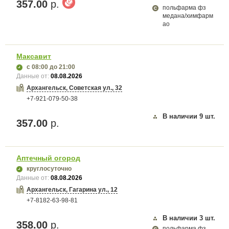
357.00
р.
польфарма фз
медана/химфарм
ао
Максавит
с 08:00
до 21:00
Данные от:
08.08.2026
Архангельск, Советская ул., 32
+7-921-079-50-38
В наличии
9
шт.
357.00
р.
Аптечный огород
круглосуточно
Данные от:
08.08.2026
Архангельск, Гагарина ул., 12
+7-8182-63-98-81
В наличии
3
шт.
358.00
р.
польфарма фз