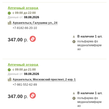
Аптечный огород
с 09:00
до 22:00
Данные от:
08.08.2026
Архангельск, Галушина ул., 24
+7-8182-66-20-10
В наличии
1
шт.
347.00
р.
польфарма фз
медана/химфарм
ао
Аптечный огород
с 09:00
до 21:00
Данные от:
08.08.2026
Архангельск, Московский проспект, 2 кор. 1
+7-981-552-62-89
В наличии
1
шт.
347.00
р.
польфарма фз
медана/химфарм
ао