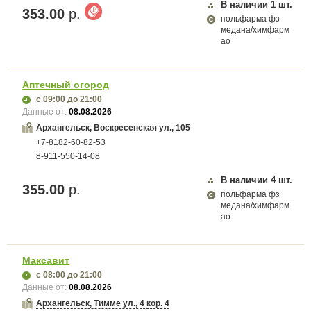
В наличии
1
шт.
353.00
р.
польфарма фз
медана/химфарм
ао
Аптечный огород
с 09:00
до 21:00
Данные от:
08.08.2026
Архангельск, Воскресенская ул., 105
+7-8182-60-82-53
8-911-550-14-08
В наличии
4
шт.
355.00
р.
польфарма фз
медана/химфарм
ао
Максавит
с 08:00
до 21:00
Данные от:
08.08.2026
Архангельск, Тимме ул., 4 кор. 4