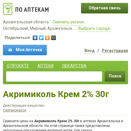
ПО АПТЕКАМ
Обратная связь
Архангельская область
Сменить регион
Октябрьский, Мирный, Архангельск ...
Выбрать города
Поделиться
Моя Аптечка
Вход
/
Регистрация
О ПРОЕКТЕ
АПТЕКИ
ЛЕКАРСТВА
Поиск
Акримиколь Крем 2% 30г
Действующее вещество:
Сертаконазол
Сравните цены на
Акримиколь Крем 2% 30г
в аптеках Архангельска и
Архангельской области. На этой странице также представлены
актуальные предложения интернет-аптек для заказа.