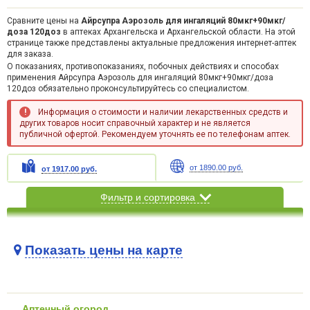
Сравните цены на
Айрсупра Аэрозоль для ингаляций 80мкг+90мкг/
доза 120доз
в аптеках Архангельска и Архангельской области. На этой
странице также представлены актуальные предложения интернет-аптек
для заказа.
О показаниях, противопоказаниях, побочных действиях и способах
применения Айрсупра Аэрозоль для ингаляций 80мкг+90мкг/доза
120доз обязательно проконсультируйтесь со специалистом.
Информация о стоимости и наличии лекарственных средств и
других товаров носит справочный характер и не является
публичной офертой. Рекомендуем уточнять ее по телефонам аптек.
от 1890.00 руб.
от 1917.00 руб.
Фильтр и сортировка
Показать цены на карте
Карта загружается...
Аптечный огород