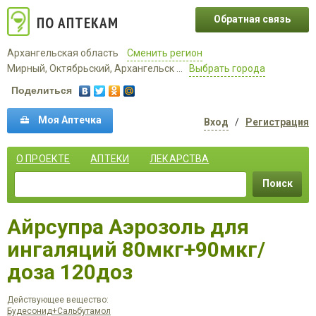
ПО АПТЕКАМ
Обратная связь
Архангельская область
Сменить регион
Мирный, Октябрьский, Архангельск ...
Выбрать города
Поделиться
Моя Аптечка
Вход
/
Регистрация
О ПРОЕКТЕ
АПТЕКИ
ЛЕКАРСТВА
Поиск
Айрсупра Аэрозоль для
ингаляций 80мкг+90мкг/
доза 120доз
Действующее вещество:
Будесонид+Сальбутамол