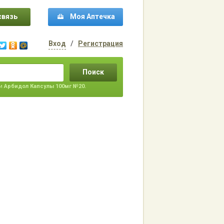
связь
Моя Аптечка
Вход
/
Регистрация
Поиск
ти
Арбидол Капсулы 100мг №20.