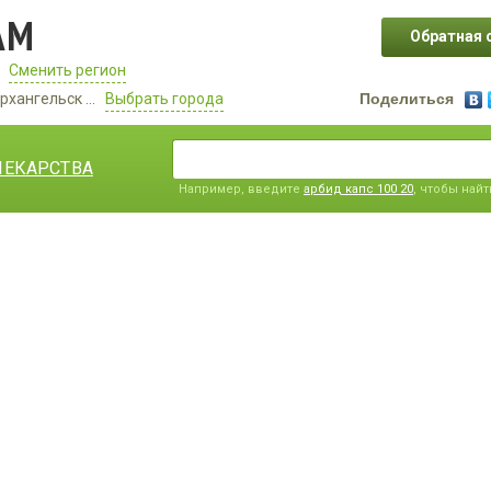
АМ
Обратная 
Сменить регион
рхангельск ...
Выбрать города
Поделиться
ЛЕКАРСТВА
Например, введите
арбид капс 100 20
, чтобы най