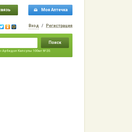
связь
Моя Аптечка
Вход
/
Регистрация
Поиск
ти
Арбидол Капсулы 100мг №20.