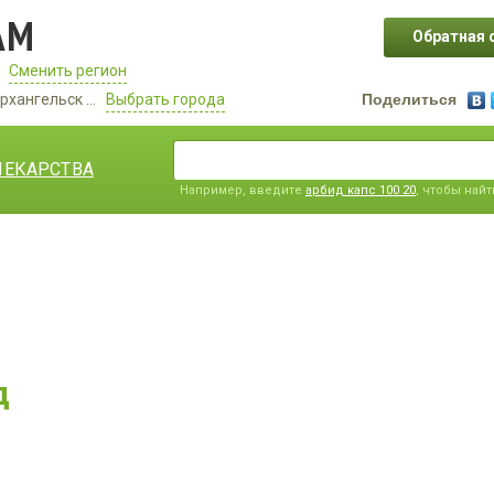
АМ
Обратная 
Сменить регион
рхангельск ...
Выбрать города
Поделиться
ЛЕКАРСТВА
Например, введите
арбид капс 100 20
, чтобы най
д