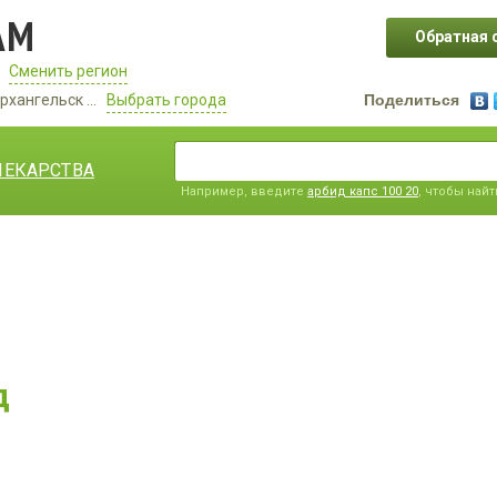
АМ
Обратная 
Сменить регион
рхангельск ...
Выбрать города
Поделиться
ЛЕКАРСТВА
Например, введите
арбид капс 100 20
, чтобы най
д