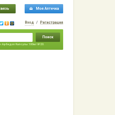
связь
Моя Аптечка
Вход
/
Регистрация
Поиск
ти
Арбидол Капсулы 100мг №20.