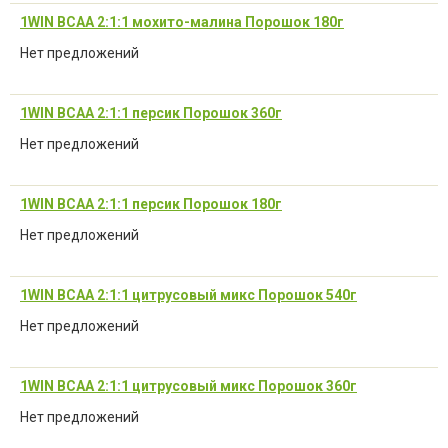
1WIN BCAA 2:1:1 мохито-малина Порошок 180г
Нет предложений
1WIN BCAA 2:1:1 персик Порошок 360г
Нет предложений
1WIN BCAA 2:1:1 персик Порошок 180г
Нет предложений
1WIN BCAA 2:1:1 цитрусовый микс Порошок 540г
Нет предложений
1WIN BCAA 2:1:1 цитрусовый микс Порошок 360г
Нет предложений