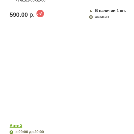
+7-8182-66-32-60
В наличии
1
шт.
590.00
р.
акрихин
Антей
с 09:00
до 20:00