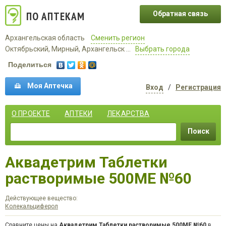
ПО АПТЕКАМ
Обратная связь
Архангельская область
Сменить регион
Октябрьский, Мирный, Архангельск ...
Выбрать города
Поделиться
Моя Аптечка
Вход
/
Регистрация
О ПРОЕКТЕ
АПТЕКИ
ЛЕКАРСТВА
Поиск
Аквадетрим Таблетки
растворимые 500МЕ №60
Действующее вещество:
Колекальциферол
Сравните цены на
Аквадетрим Таблетки растворимые 500МЕ №60
в