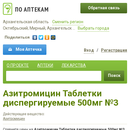
ПО АПТЕКАМ
Обратная связь
Архангельская область
Сменить регион
Октябрьский, Мирный, Архангельск ...
Выбрать города
Поделиться
Моя Аптечка
Вход
/
Регистрация
О ПРОЕКТЕ
АПТЕКИ
ЛЕКАРСТВА
Поиск
Азитромицин Таблетки
диспергируемые 500мг №3
Действующее вещество:
Азитромицин
Сравните цены на
Азитромицин Таблетки диспергируемые 500мг №3