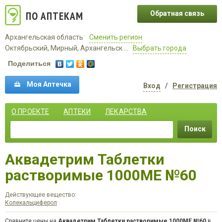
ПО АПТЕКАМ
Обратная связь
Архангельская область
Сменить регион
Октябрьский, Мирный, Архангельск ...
Выбрать города
Поделиться
Моя Аптечка
Вход
/
Регистрация
О ПРОЕКТЕ
АПТЕКИ
ЛЕКАРСТВА
Поиск
Аквадетрим Таблетки
растворимые 1000МЕ №60
Действующее вещество:
Колекальциферол
Сравните цены на
Аквадетрим Таблетки растворимые 1000МЕ №60
в