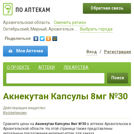
ПО АПТЕКАМ
Обратная связь
Архангельская область
Сменить регион
Октябрьский, Мирный, Архангельск ...
Выбрать города
Поделиться
Моя Аптечка
Вход
/
Регистрация
О ПРОЕКТЕ
АПТЕКИ
ЛЕКАРСТВА
Поиск
Акнекутан Капсулы 8мг №30
Действующее вещество:
Изотретиноин
Сравните цены на
Акнекутан Капсулы 8мг №30
в аптеках Архангельска и
Архангельской области. На этой странице также представлены
актуальные предложения интернет-аптек для заказа.