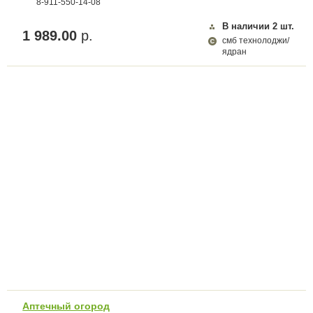
8-911-550-14-08
В наличии
2
шт.
1 989.00
р.
смб технолоджи/
ядран
Аптечный огород