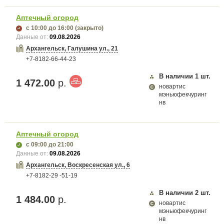
Аптечный огород
с 10:00
до 16:00
(закрыто)
Данные от:
09.08.2026
Архангельск, Галушина ул., 21
+7-8182-66-44-23
В наличии
1
шт.
1 472.00
р.
новартис
мэньюфекчуринг
нв
Аптечный огород
с 09:00
до 21:00
Данные от:
09.08.2026
Архангельск, Воскресенская ул., 6
+7-8182-29 -51-19
В наличии
2
шт.
1 484.00
р.
новартис
мэньюфекчуринг
нв