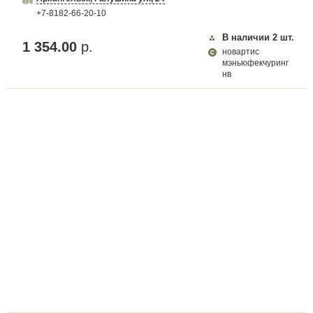
+7-8182-66-20-10
В наличии
2
шт.
1 354.00
р.
новартис
мэньюфекчуринг
нв