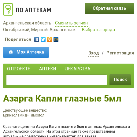
ПО АПТЕКАМ
Обратная связь
Архангельская область
Сменить регион
Октябрьский, Мирный, Архангельск ...
Выбрать города
Поделиться
Моя Аптечка
Вход
/
Регистрация
О ПРОЕКТЕ
АПТЕКИ
ЛЕКАРСТВА
Поиск
Азарга Капли глазные 5мл
Действующее вещество:
Бринзоламид+Тимолол
Сравните цены на
Азарга Капли глазные 5мл
в аптеках Архангельска и
Архангельской области. На этой странице также представлены
актуальные предложения интернет-аптек для заказа.