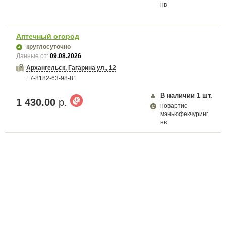
нв
Аптечный огород
круглосуточно
Данные от:
09.08.2026
Архангельск, Гагарина ул., 12
+7-8182-63-98-81
В наличии
1
шт.
1 430.00
р.
новартис
мэньюфекчуринг
нв