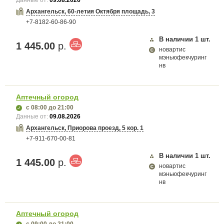
Данные от:
09.08.2026
Архангельск, 60-летия Октября площадь, 3
+7-8182-60-86-90
В наличии
1
шт.
1 445.00
р.
новартис
мэньюфекчуринг
нв
Аптечный огород
с 08:00
до 21:00
Данные от:
09.08.2026
Архангельск, Приорова проезд, 5 кор. 1
+7-911-670-00-81
В наличии
1
шт.
1 445.00
р.
новартис
мэньюфекчуринг
нв
Аптечный огород