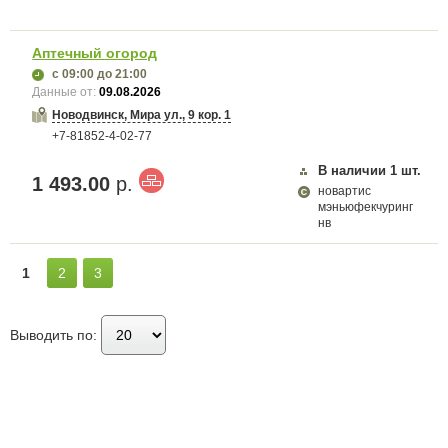
Аптечный огород
с 09:00
до 21:00
Данные от:
09.08.2026
Новодвинск, Мира ул., 9 кор. 1
+7-81852-4-02-77
В наличии
1
шт.
1 493.00
р.
новартис
мэньюфекчуринг
нв
1
2
3
Выводить по: