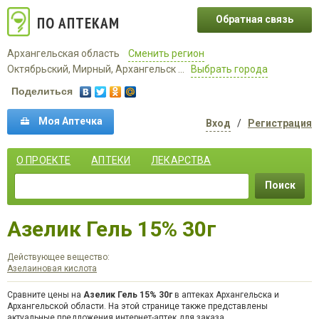
ПО АПТЕКАМ
Обратная связь
Архангельская область
Сменить регион
Октябрьский, Мирный, Архангельск ...
Выбрать города
Поделиться
Моя Аптечка
Вход
/
Регистрация
О ПРОЕКТЕ
АПТЕКИ
ЛЕКАРСТВА
Поиск
Азелик Гель 15% 30г
Действующее вещество:
Азелаиновая кислота
Сравните цены на
Азелик Гель 15% 30г
в аптеках Архангельска и
Архангельской области. На этой странице также представлены
актуальные предложения интернет-аптек для заказа.