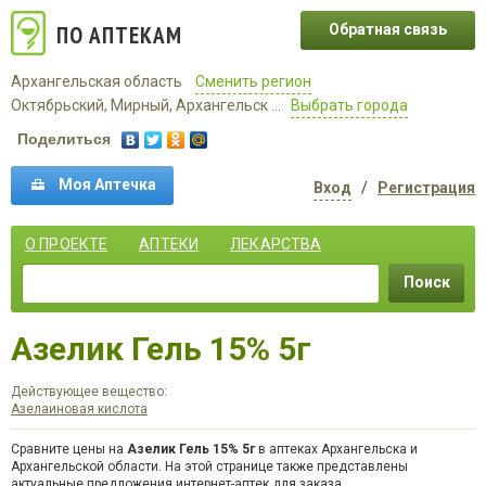
ПО АПТЕКАМ
Обратная связь
Архангельская область
Сменить регион
Октябрьский, Мирный, Архангельск ...
Выбрать города
Поделиться
Моя Аптечка
Вход
/
Регистрация
О ПРОЕКТЕ
АПТЕКИ
ЛЕКАРСТВА
Поиск
Азелик Гель 15% 5г
Действующее вещество:
Азелаиновая кислота
Сравните цены на
Азелик Гель 15% 5г
в аптеках Архангельска и
Архангельской области. На этой странице также представлены
актуальные предложения интернет-аптек для заказа.