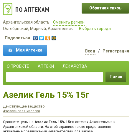
ПО АПТЕКАМ
Обратная связь
Архангельская область
Сменить регион
Октябрьский, Мирный, Архангельск ...
Выбрать города
Поделиться
Моя Аптечка
Вход
/
Регистрация
О ПРОЕКТЕ
АПТЕКИ
ЛЕКАРСТВА
Поиск
Азелик Гель 15% 15г
Действующее вещество:
Азелаиновая кислота
Сравните цены на
Азелик Гель 15% 15г
в аптеках Архангельска и
Архангельской области. На этой странице также представлены
актуальные предложения интернет-аптек для заказа.