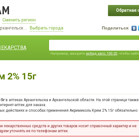
АМ
Обратная 
Сменить регион
рхангельск ...
Выбрать города
Поделиться
ЛЕКАРСТВА
Например, введите
арбид капс 100 20
, чтобы най
м 2% 15г
15г
в аптеках Архангельска и Архангельской области. На этой странице также
тернет-аптек для заказа.
ных действиях и способах применения Акримиколь Крем 2% 15г обязательно
 лекарственных средств и других товаров носит справочный характер и не
уем уточнять ее по телефонам аптек.