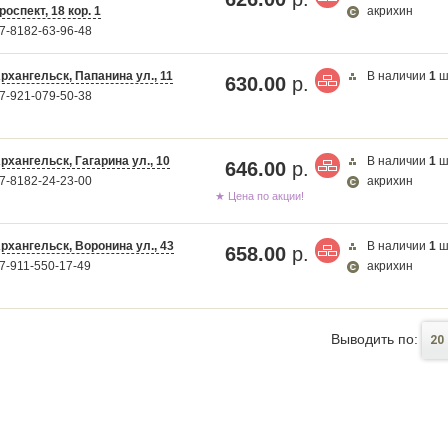
роспект, 18 кор. 1
акрихин
7-8182-63-96-48
рхангельск, Папанина ул., 11
В наличии
1
ш
630.00
р.
7-921-079-50-38
рхангельск, Гагарина ул., 10
В наличии
1
ш
646.00
р.
7-8182-24-23-00
акрихин
★ Цена по акции!
рхангельск, Воронина ул., 43
В наличии
1
ш
658.00
р.
7-911-550-17-49
акрихин
Выводить по:
20