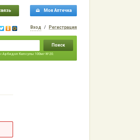
связь
Моя Аптечка
Вход
/
Регистрация
Поиск
ти
Арбидол Капсулы 100мг №20.