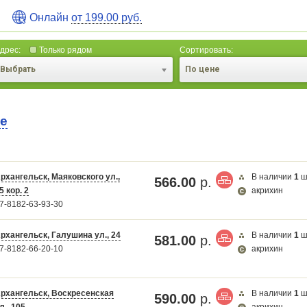
Онлайн
от 199.00 руб.
дрес:
Только рядом
Сортировать:
Выбрать
По цене
те
рхангельск, Маяковского ул.,
В наличии
1
ш
566.00
р.
5 кор. 2
акрихин
Карта загружается...
7-8182-63-93-30
рхангельск, Галушина ул., 24
В наличии
1
ш
581.00
р.
7-8182-66-20-10
акрихин
рхангельск, Воскресенская
В наличии
1
ш
590.00
р.
л., 105
акрихин