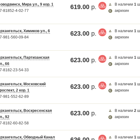
оводвинск, Мира ул., 9 кор. 1
В наличии
1
ш
619.00
р.
7-81852-4-02-77
акрихин
рхангельск, Химиков ул., 6
В наличии
1
ш
623.00
р.
7-981-560-09-84
акрихин
рхангельск, Партизанская
В наличии
1
ш
623.00
р.
л., 66
акрихин
7-8182-23-54-33
рхангельск, Московский
В наличии
1
ш
623.00
р.
роспект, 2 кор. 1
акрихин
7-981-552-62-89
рхангельск, Воскресенская
В наличии
2
ш
623.00
р.
л., 92
акрихин
7-8182-60-82-58
рхангельск, Обводный Канал
В наличии
1
ш
626.00
р.