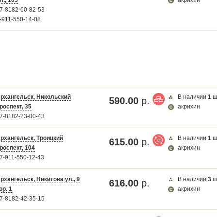
7-8182-60-82-53
-911-550-14-08
рхангельск, Никольский
В наличии
1
ш
590.00
р.
роспект, 35
акрихин
7-8182-23-00-43
рхангельск, Троицкий
В наличии
1
ш
615.00
р.
роспект, 104
акрихин
7-911-550-12-43
рхангельск, Никитова ул., 9
В наличии
3
ш
616.00
р.
ор. 1
акрихин
7-8182-42-35-15