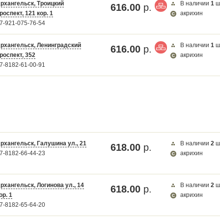
рхангельск, Троицкий
В наличии
1
ш
616.00
р.
роспект, 121 кор. 1
акрихин
7-921-075-76-54
рхангельск, Ленинградский
В наличии
1
ш
616.00
р.
роспект, 352
акрихин
7-8182-61-00-91
рхангельск, Галушина ул., 21
В наличии
2
ш
618.00
р.
7-8182-66-44-23
акрихин
рхангельск, Логинова ул., 14
В наличии
2
ш
618.00
р.
ор. 1
акрихин
7-8182-65-64-20