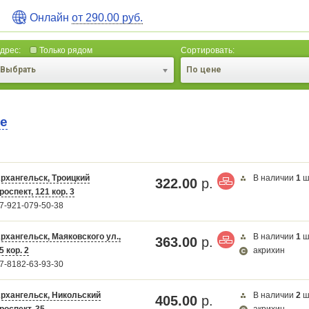
Онлайн
от 290.00 руб.
дрес:
Только рядом
Сортировать:
Выбрать
По цене
те
рхангельск, Троицкий
В наличии
1
ш
322.00
р.
роспект, 121 кор. 3
Карта загружается...
7-921-079-50-38
рхангельск, Маяковского ул.,
В наличии
1
ш
363.00
р.
5 кор. 2
акрихин
7-8182-63-93-30
рхангельск, Никольский
В наличии
2
ш
405.00
р.
роспект, 35
акрихин