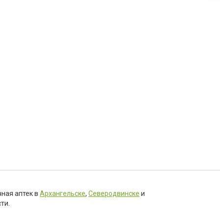
чная аптек в
Архангельске
,
Северодвинске
и
ти.