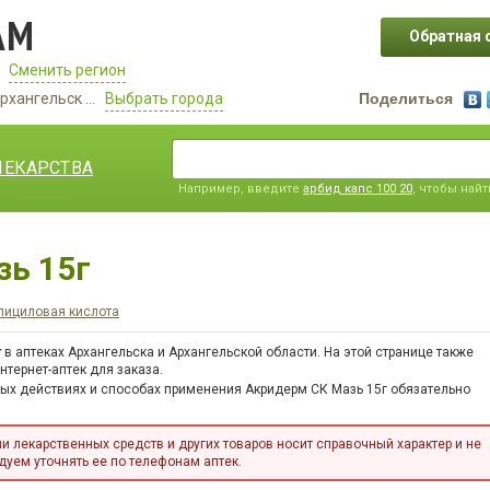
АМ
Обратная 
Сменить регион
рхангельск ...
Выбрать города
Поделиться
ЛЕКАРСТВА
Например, введите
арбид капс 100 20
, чтобы най
зь 15г
лициловая кислота
г
в аптеках Архангельска и Архангельской области. На этой странице также
тернет-аптек для заказа.
ных действиях и способах применения Акридерм СК Мазь 15г обязательно
 лекарственных средств и других товаров носит справочный характер и не
уем уточнять ее по телефонам аптек.