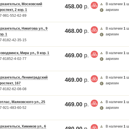
рхангельск, Московский
В наличии
1
ш
458.00
р.
роспект, 2 кор. 1
акрихин
7-981-552-62-89
рхангельск, Никитова ул., 9
В наличии
1
ш
468.00
р.
ор. 1
акрихин
7-8182-42-35-15
оводвинск, Мира ул., 9 кор. 1
В наличии
1
ш
469.00
р.
7-81852-4-02-77
акрихин
рхангельск, Ленинградский
В наличии
1
ш
469.00
р.
роспект, 167
акрихин
7-8182-62-08-08
отлас, Маяковского ул., 25
В наличии
1
ш
469.00
р.
7-921-483-60-52
акрихин
рхангельск, Химиков ул., 6
В наличии
1
ш
480.00
р.