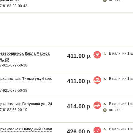
7-8182-23-00-43
еверодвинск, Карла Маркса
В наличии
1
ш
411.00
р.
л., 20
7-921-079-50-38
рхангельск, Тимме ул., 4 кор.
В наличии
1
ш
411.00
р.
7-921-079-50-38
рхангельск, Галушина ул., 24
В наличии
1
ш
414.00
р.
7-8182-66-20-10
акрихин
рхангельск, Обводный Канал
В наличии
1
ш
426.00
р.