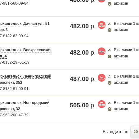
7-981-560-09-84
акрихин
рхангельск, Дачная ул., 51
В наличии
1
ш
482.00
р.
ор. 3
акрихин
7-8182-62-09-94
рхангельск, Воскресенская
В наличии
1
ш
482.00
р.
л., 6
акрихин
7-8182-29 -51-19
рхангельск, Ленинградский
В наличии
1
ш
487.00
р.
роспект, 352
акрихин
7-8182-61-00-91
рхангельск, Новгородский
В наличии
1
ш
505.00
р.
роспект, 32
акрихин
7-963-200-47-79
Выводить по:
20