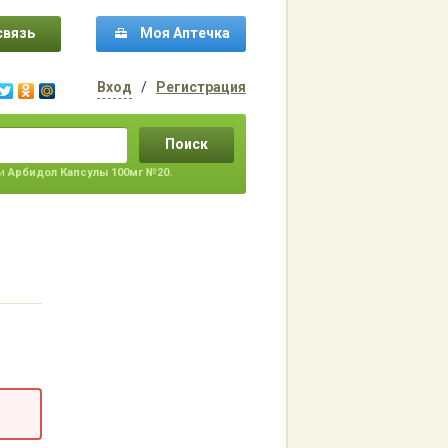
связь
Моя Аптечка
Вход
/
Регистрация
Поиск
ти
Арбидол Капсулы 100мг №20.