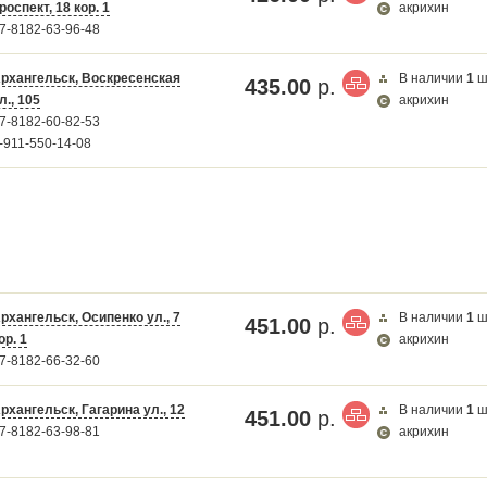
роспект, 18 кор. 1
акрихин
7-8182-63-96-48
рхангельск, Воскресенская
В наличии
1
ш
435.00
р.
л., 105
акрихин
7-8182-60-82-53
-911-550-14-08
рхангельск, Осипенко ул., 7
В наличии
1
ш
451.00
р.
ор. 1
акрихин
7-8182-66-32-60
рхангельск, Гагарина ул., 12
В наличии
1
ш
451.00
р.
7-8182-63-98-81
акрихин