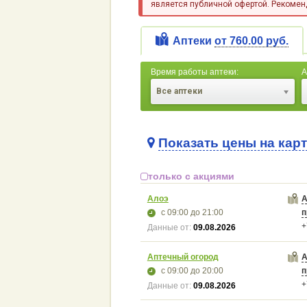
является публичной офертой. Рекоменд
Аптеки
от 760.00 руб.
Время работы аптеки:
А
Все аптеки
Показать цены на кар
только с акциями
Алоэ
А
с 09:00
до 21:00
п
+
Данные от:
09.08.2026
Аптечный огород
А
с 09:00
до 20:00
п
+
Данные от:
09.08.2026