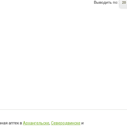
Выводить по:
20
чная аптек в
Архангельске
,
Северодвинске
и