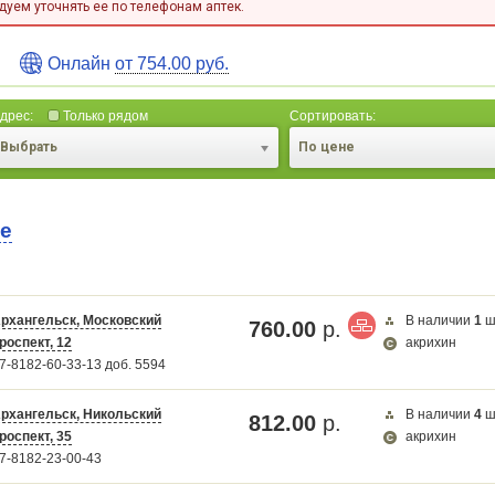
уем уточнять ее по телефонам аптек.
Онлайн
от 754.00 руб.
дрес:
Только рядом
Сортировать:
Выбрать
По цене
те
рхангельск, Московский
В наличии
1
ш
760.00
р.
роспект, 12
акрихин
Карта загружается...
7-8182-60-33-13 доб. 5594
рхангельск, Никольский
В наличии
4
ш
812.00
р.
роспект, 35
акрихин
7-8182-23-00-43