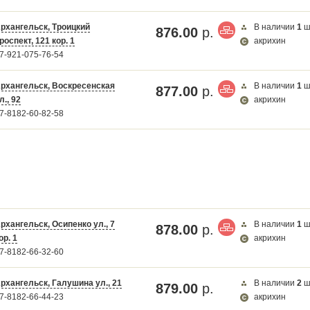
рхангельск, Троицкий
В наличии
1
ш
876.00
р.
роспект, 121 кор. 1
акрихин
7-921-075-76-54
рхангельск, Воскресенская
В наличии
1
ш
877.00
р.
л., 92
акрихин
7-8182-60-82-58
рхангельск, Осипенко ул., 7
В наличии
1
ш
878.00
р.
ор. 1
акрихин
7-8182-66-32-60
рхангельск, Галушина ул., 21
В наличии
2
ш
879.00
р.
7-8182-66-44-23
акрихин