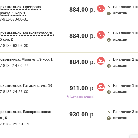
рхангельск, Приорова
В наличии
1
ш
884.00
р.
роезд, 5 кор. 1
акрихин
7-911-670-00-81
рхангельск, Маяковского ул.,
В наличии
1
ш
884.00
р.
5 кор. 2
акрихин
7-8182-63-93-30
оводвинск, Мира ул., 9 кор. 1
В наличии
1
ш
884.00
р.
7-81852-4-02-77
акрихин
рхангельск, Гагарина ул., 10
В наличии
1
ш
911.00
р.
7-8182-24-23-00
акрихин
★ Цена по акции!
рхангельск, Воскресенская
В наличии
2
ш
930.00
р.
л., 6
акрихин
7-8182-29 -51-19