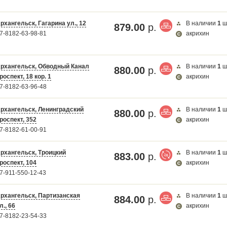
рхангельск, Гагарина ул., 12
В наличии
1
ш
879.00
р.
7-8182-63-98-81
акрихин
рхангельск, Обводный Канал
В наличии
1
ш
880.00
р.
роспект, 18 кор. 1
акрихин
7-8182-63-96-48
рхангельск, Ленинградский
В наличии
1
ш
880.00
р.
роспект, 352
акрихин
7-8182-61-00-91
рхангельск, Троицкий
В наличии
1
ш
883.00
р.
роспект, 104
акрихин
7-911-550-12-43
рхангельск, Партизанская
В наличии
1
ш
884.00
р.
л., 66
акрихин
7-8182-23-54-33