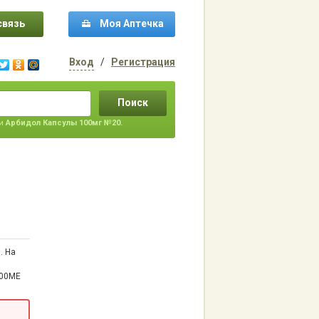
связь
Моя Аптечка
Вход
/
Регистрация
Поиск
ти
Арбидол Капсулы 100мг №20.
. На
000МЕ