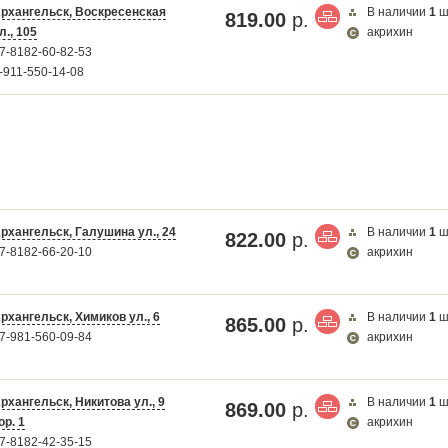
рхангельск, Воскресенская
В наличии
1
ш
819.00
р.
л., 105
акрихин
7-8182-60-82-53
-911-550-14-08
рхангельск, Галушина ул., 24
В наличии
1
ш
822.00
р.
7-8182-66-20-10
акрихин
рхангельск, Химиков ул., 6
В наличии
1
ш
865.00
р.
7-981-560-09-84
акрихин
рхангельск, Никитова ул., 9
В наличии
1
ш
869.00
р.
ор. 1
акрихин
7-8182-42-35-15