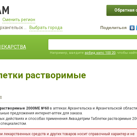
АМ
Обратная 
Сменить регион
рхангельск ...
Выбрать города
Поделиться
ЛЕКАРСТВА
Например, введите
арбид капс 100 20
, чтобы най
летки растворимые
л
 растворимые 2000МЕ №60
в аптеках Архангельска и Архангельской области
ьные предложения интернет-аптек для заказа.
ных действиях и способах применения Аквадетрим Таблетки растворимые 2
 специалистом.
 лекарственных средств и других товаров носит справочный характер и не