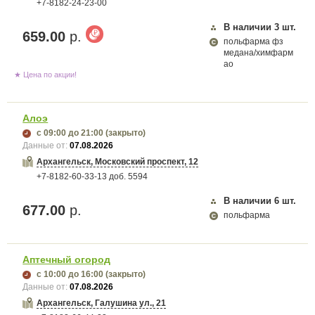
+7-8182-24-23-00
В наличии
3
шт.
659.00
р.
польфарма фз
медана/химфарм
ао
★ Цена по акции!
Алоэ
с 09:00
до 21:00
(закрыто)
Данные от:
07.08.2026
Архангельск, Московский проспект, 12
+7-8182-60-33-13 доб. 5594
В наличии
6
шт.
677.00
р.
польфарма
Аптечный огород
с 10:00
до 16:00
(закрыто)
Данные от:
07.08.2026
Архангельск, Галушина ул., 21