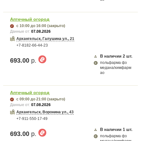
Аптечный огород
с 10:00
до 16:00
(закрыто)
Данные от:
07.08.2026
Архангельск, Галушина ул., 21
+7-8182-66-44-23
В наличии
2
шт.
693.00
р.
польфарма фз
медана/химфарм
ао
Аптечный огород
с 09:00
до 21:00
(закрыто)
Данные от:
07.08.2026
Архангельск, Воронина ул., 43
+7-911-550-17-49
В наличии
1
шт.
693.00
р.
польфарма фз