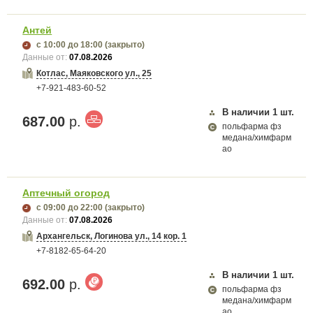
Антей
с 10:00
до 18:00
(закрыто)
Данные от:
07.08.2026
Котлас, Маяковского ул., 25
+7-921-483-60-52
В наличии
1
шт.
687.00
р.
польфарма фз
медана/химфарм
ао
Аптечный огород
с 09:00
до 22:00
(закрыто)
Данные от:
07.08.2026
Архангельск, Логинова ул., 14 кор. 1
+7-8182-65-64-20
В наличии
1
шт.
692.00
р.
польфарма фз
медана/химфарм
ао