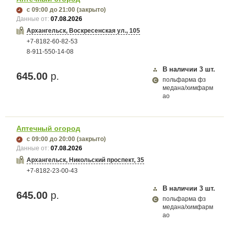
с 09:00
до 21:00
(закрыто)
Данные от:
07.08.2026
Архангельск, Воскресенская ул., 105
+7-8182-60-82-53
8-911-550-14-08
В наличии
3
шт.
645.00
р.
польфарма фз
медана/химфарм
ао
Аптечный огород
с 09:00
до 20:00
(закрыто)
Данные от:
07.08.2026
Архангельск, Никольский проспект, 35
+7-8182-23-00-43
В наличии
3
шт.
645.00
р.
польфарма фз
медана/химфарм
ао