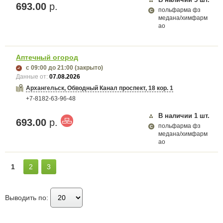
693.00
р.
польфарма фз
медана/химфарм
ао
Аптечный огород
с 09:00
до 21:00
(закрыто)
Данные от:
07.08.2026
Архангельск, Обводный Канал проспект, 18 кор. 1
+7-8182-63-96-48
В наличии
1
шт.
693.00
р.
польфарма фз
медана/химфарм
ао
1
2
3
Выводить по: