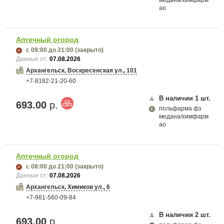
медана/химфарм
ао
Аптечный огород
с 09:00
до 21:00
(закрыто)
Данные от:
07.08.2026
Архангельск, Воскресенская ул., 101
+7-8182-21-20-60
В наличии
1
шт.
693.00
р.
польфарма фз
медана/химфарм
ао
Аптечный огород
с 08:00
до 21:00
(закрыто)
Данные от:
07.08.2026
Архангельск, Химиков ул., 6
+7-981-560-09-84
В наличии
2
шт.
693.00
р.