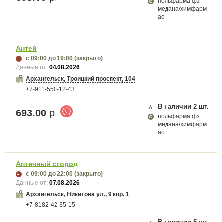
польфарма фз
медана/химфарм
ао
Антей
с 09:00
до 19:00
(закрыто)
Данные от:
04.08.2026
Архангельск, Троицкий проспект, 104
+7-911-550-12-43
В наличии
2
шт.
693.00
р.
польфарма фз
медана/химфарм
ао
Аптечный огород
с 09:00
до 22:00
(закрыто)
Данные от:
07.08.2026
Архангельск, Никитова ул., 9 кор. 1
+7-8182-42-35-15
В наличии
5
шт.