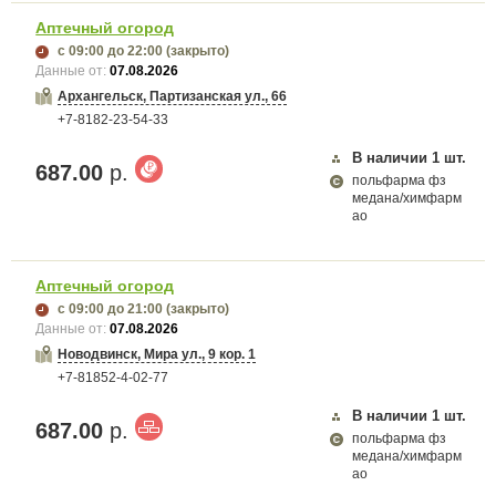
Аптечный огород
с 09:00
до 22:00
(закрыто)
Данные от:
07.08.2026
Архангельск, Партизанская ул., 66
+7-8182-23-54-33
В наличии
1
шт.
687.00
р.
польфарма фз
медана/химфарм
ао
Аптечный огород
с 09:00
до 21:00
(закрыто)
Данные от:
07.08.2026
Новодвинск, Мира ул., 9 кор. 1
+7-81852-4-02-77
В наличии
1
шт.
687.00
р.
польфарма фз
медана/химфарм
ао