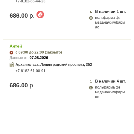
+7-8182-66-44-23
В наличии
1
шт.
686.00
р.
польфарма фз
медана/химфарм
ао
Антей
с 09:00
до 22:00
(закрыто)
Данные от:
07.08.2026
Архангельск, Ленинградский проспект, 352
+7-8182-61-00-91
В наличии
4
шт.
686.00
р.
польфарма фз
медана/химфарм
ао